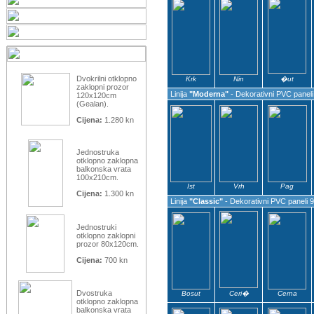
Dvokrilni otklopno
Krk
Nin
�ut
zaklopni prozor
Linija
"Moderna"
- Dekorativni PVC panel
120x120cm
(Gealan).
Cijena:
1.280 kn
Jednostruka
otklopno zaklopna
balkonska vrata
100x210cm.
Ist
Vrh
Pag
Cijena:
1.300 kn
Linija
"Classic"
- Dekorativni PVC paneli
Jednostruki
otklopno zaklopni
prozor 80x120cm.
Cijena:
700 kn
Dvostruka
Bosut
Ceri�
Cerna
otklopno zaklopna
balkonska vrata