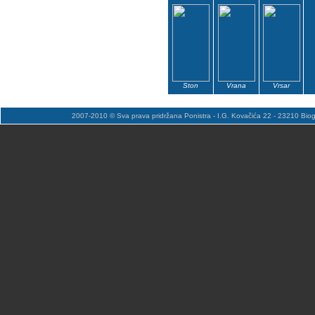
Ston
Vrana
Vrsar
2007-2010 © Sva prava pridržana Ponistra - I.G. Kovačića 22 - 23210 Bio