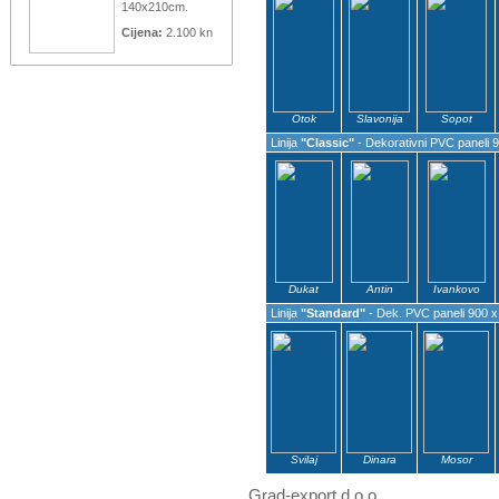
140x210cm.
Cijena:
2.100 kn
Otok
Slavonija
Sopot
Linija
"Classic"
- Dekorativni PVC paneli
Dukat
Antin
Ivankovo
Linija
"Standard"
- Dek. PVC paneli 900 
Svilaj
Dinara
Mosor
Grad-export d.o.o.