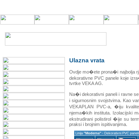
Ulazna vrata
Ovdje mo�ete prona�i najbolja rj
dekorativne PVC panele koje izra
tvrtke VEKA AG.
Na�i dekorativni paneli i ravne s
i sigurnosnim svojstvima. Kao va
VEKAPLAN PVC-a, �iju kvalitetu
njema�kih instituta. Izolacijski m
ekstrudirani polistirol �ije su t
praksi i brojnim ispitivanjima.
Linija
"Moderna"
- Dekorativni PVC panel