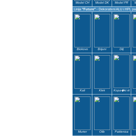
Model CH
Model DK
Model FR
M
Linija
"Future"
- Dekorativni ALU i HPL pa
Biokovo
Brijuni
Dilj
Kali
Klek
Kopa�ki rit
Murter
Olib
Paklenica