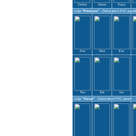
Cetina
Drava
Kupa
Linija
"Premium"
- Dekorativni PVC paneli
Ana
Dea
Eva
Tea
Ela
Iva
Linija
"Vizual"
- Dekorativni PVC paneli